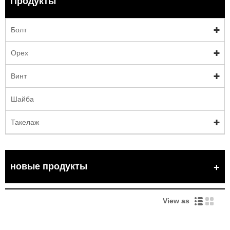
Продукты
Болт
Орех
Винт
Шайба
Такелаж
новые продукты
View as