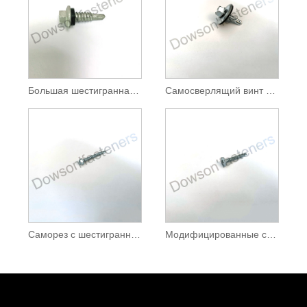
Большая шестигранная шайба (Brizal), головка, точка сшивания №1, самосверлящий винт HDG
Самосверлящий винт с шестигранной головкой и большой шайбой
Саморез с шестигранной головкой и шайбой, оцинкованный
Модифицированные саморезы с бесфланцевой головкой ферменной конструкции