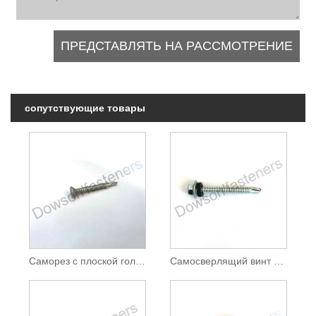
сопутствующие товары
Саморез с плоской головкой и ребром HDG
Самосверлящий винт с шестигранной головкой и большой шайбой (Brizal), оцинкованный