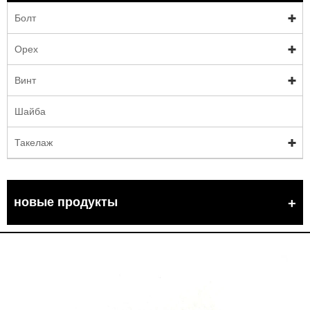
Болт
Орех
Винт
Шайба
Такелаж
новые продукты